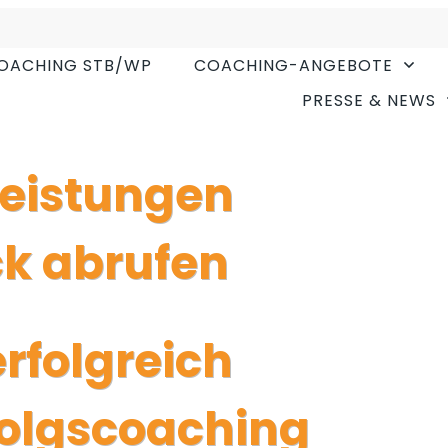
ährten Techniken
OACHING STB/WP
COACHING-ANGEBOTE
PRESSE & NEWS
leistungen
ck abrufen
rfolgreich
folgscoaching