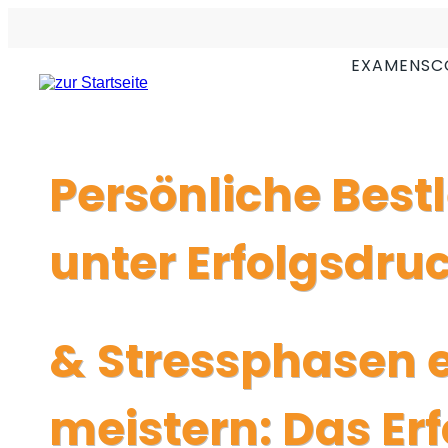
Erfolgscoaching mit bew
EXAMENSC
aus dem Profi-Sport
Persönliche Best
unter Erfolgsdru
&
Stressphasen e
meistern: Das Er