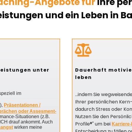
aching-Angebote für
Ihre pe
eistungen und ein Leben in B
leistungen unter
Dauerhaft motivie
leben
peziell im
...indem Sie wegweisend
Ihrer persönlichen Kern-
),
Präsentationen /
dadurch Stress oder Kon
prächen oder Assesment-
Nutzen Sie den Persönlic
mance-Situationen (z.B.
ICH drauf ankommt. Auch
Profile®" um bei
Karriere
sangst
wirken meine
Entscheidung zu fällen 