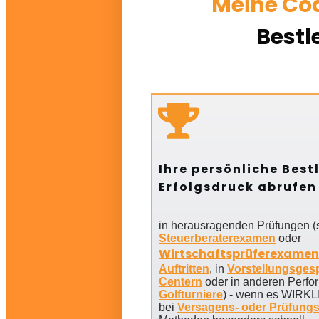
Meine
Co
Bestl
Ihre persönliche Best
Erfolgsdruck abrufen
in herausragenden Prüfungen (s
Steuerberaterexamen
oder
Wirtschaftsprüferexame
n
Auftritten
, in
Vorstellungsges
Centern
oder in anderen Perfor
Golfturniere
) - wenn es WIRKL
bei
Versagens- oder Prüfung