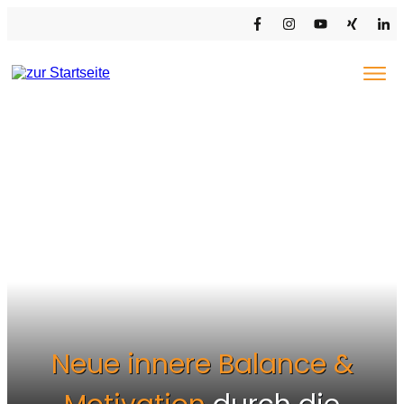
EXAMENSCOACHING STB/WP
COACHING-ANGEBOTE
KUNDENSTIMMEN
MARION KLIMMER
PRESSE & NEWS
Neue innere Balance &