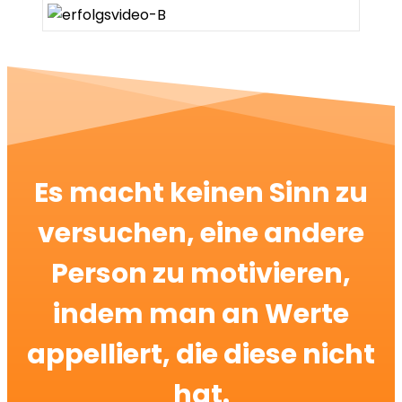
Es macht keinen Sinn zu
versuchen, eine andere
Person zu motivieren,
indem man an Werte
appelliert, die diese nicht
hat.