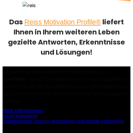
Das
liefert
Reiss Motivation Profile®
Ihnen in Ihrem weiteren Leben
gezielte Antworten, Erkenntnisse
und Lösungen!
Sie sehen gerade einen Platzhalterinhalt von
YouTube
. Um auf den eigentlichen Inhalt zuzugreifen,
klicken Sie auf die Schaltfläche unten. Bitte beachten
Sie, dass dabei Daten an Drittanbieter weitergegeben
werden.
Mehr Informationen
Inhalt entsperren
Erforderlichen Service akzeptieren und Inhalte entsperren