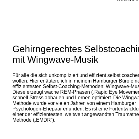
Erforderlichen Service akzeptieren und
Inhalte entsperren
Gehirngerechtes Selbstcoach
mit Wingwave-Musik
Für alle die sich unkompliziert und effizient selbst coache
wollen: Hier erläutere ich in meinem Hamburger Büro ein
effizientesten Selbst-Coaching-Methoden: Wingwave-Mus
Diese erzeugt wache REM-Phasen („Rapid Eye Movement
schnell Stress abbauen und Lernen optimiert. Die Wingw
Methode wurde vor vielen Jahren von einem Hamburger
Psychologen-Ehepaar erfunden. Es ist eine Fortentwickl
einer der effizientesten, weltweit angewandten Traumathe
Methode („EMDR“).