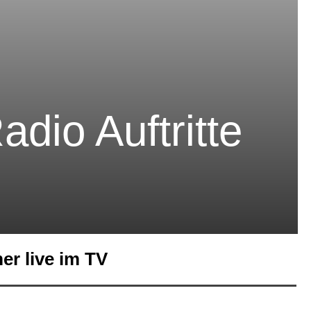
dio Auftritte
er live im TV