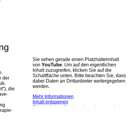
ing
Sie sehen gerade einen Platzhalterinhalt
von
YouTube
. Um auf den eigentlichen
Inhalt zuzugreifen, klicken Sie auf die
n
Schaltfläche unten. Bitte beachten Sie, dass
e der
dabei Daten an Drittanbieter weitergegeben
ik.
werden.
“), die
ave-
Mehr Informationen
Inhalt entsperren
ung
Erforderlichen Service akzeptieren und
rapie-
Inhalte entsperren