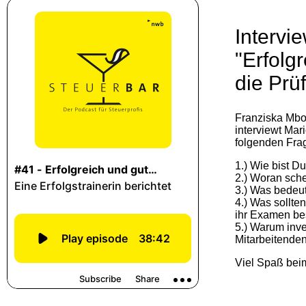
Intervi
"Erfolg
die Prü
Franziska Mbo
interviewt Ma
folgenden Fra
1.) Wie bist
2.) Woran sch
3.) Was bedeu
4.) Was sollte
ihr Examen b
5.) Warum inve
Mitarbeitenden
Viel Spaß bei