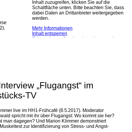
Inhalt zuzugreifen, klicken Sie auf die
Schaltfläche unten. Bitte beachten Sie, dass
dabei Daten an Drittanbieter weitergegeben
werden.
erse
2).
Mehr Informationen
Inhalt entsperren
Erforderlichen Service akzeptieren und
Inhalte entsperren
Interview „Flugangst“ im
stücks-TV
immer live im HH1-Frühcafé (8.5.2017). Moderator
wald spricht mit ihr über Flugangst: Wo kommt sie her?
t man dagegen? Und Marion Klimmer demonstriert
Muskeltest zur Identifizierung von Stress- und Angst-
.