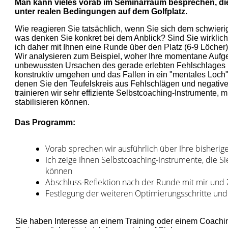
Man kann vieles vorab im Seminarraum besprechen, die 
unter realen Bedingungen auf dem Golfplatz.
Wie reagieren Sie tatsächlich, wenn Sie sich dem schwie
was denken Sie konkret bei dem Anblick? Sind Sie wirklic
ich daher mit Ihnen eine Runde über den Platz (6-9 Löcher
Wir analysieren zum Beispiel, woher Ihre momentane Aufger
unbewussten Ursachen des gerade erlebten Fehlschlages 
konstruktiv umgehen und das Fallen in ein "mentales Loch"
denen Sie den Teufelskreis aus Fehlschlägen und negati
trainieren wir sehr effiziente Selbstcoaching-Instrumente, 
stabilisieren können.
Das Programm:
Vorab sprechen wir ausführlich über Ihre bisherige
Ich zeige Ihnen Selbstcoaching-Instrumente, die S
können
Abschluss-Reflektion nach der Runde mit mir und
Festlegung der weiteren Optimierungsschritte und
Sie haben Interesse an einem Training oder einem Coachin