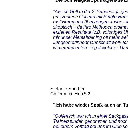
"Die Schnelligkeit, punktgenaue Ef
"Als ich Golf in der 2. Bundesliga g
passionierte Golferin mit Single-Ha
motivieren und überzeugen -insbeson
skeptisch – da ihre Methoden erstmal
erzielten Resultate (z.B. sofortiges
mir unser Mentaltraining oft mehr wei
Jungseniorinnenmannschaft weiß ich 
weiterempfehlen – egal welches Han
Stefanie Sperber
Golferin mit Hcp 5,2
"Ich habe wieder Spaß, auch an Tur
"Golferisch war ich in einer Sackga
Trainerstunden genommen und noch vi
bei einem Vortrag bei uns im Club ken