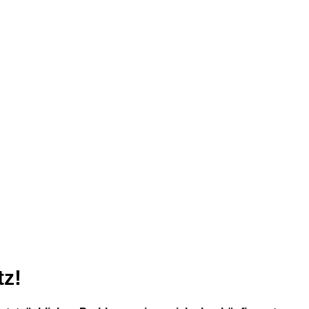
Golfrunden-Coaching
tz!