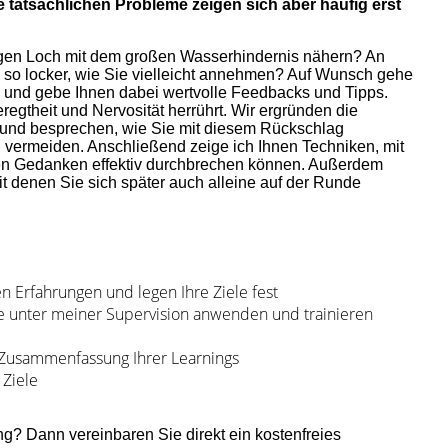
tatsächlichen Probleme zeigen sich aber häufig erst
rigen Loch mit dem großen Wasserhindernis nähern? An
h so locker, wie Sie vielleicht annehmen? Auf Wunsch gehe
) und gebe Ihnen dabei wertvolle Feedbacks und Tipps.
egtheit und Nervosität herrührt. Wir ergründen die
und besprechen, wie Sie mit diesem Rückschlag
 vermeiden. Anschließend zeige ich Ihnen Techniken, mit
ven Gedanken effektiv durchbrechen können. Außerdem
mit denen Sie sich später auch alleine auf der Runde
n Erfahrungen und legen Ihre Ziele fest
ie unter meiner Supervision anwenden und trainieren
 Zusammenfassung Ihrer Learnings
 Ziele
g? Dann vereinbaren Sie direkt ein kostenfreies