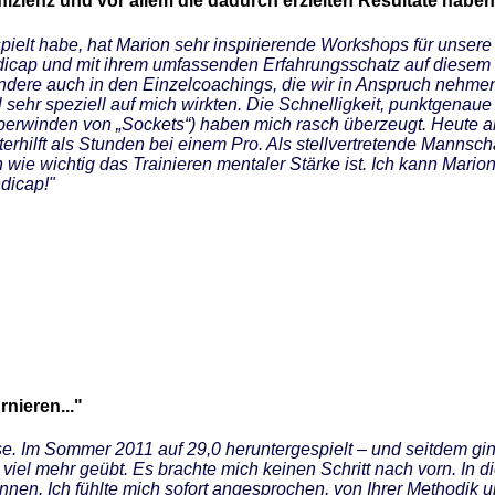
fizienz und vor allem die dadurch erzielten Resultate habe
espielt habe, hat Marion sehr inspirierende Workshops für unser
ndicap und mit ihrem umfassenden Erfahrungsschatz auf diesem 
dere auch in den Einzelcoachings, die wir in Anspruch nehmen 
 sehr speziell auf mich wirkten. Die Schnelligkeit, punktgenaue
 Überwinden von „Sockets“) haben mich rasch überzeugt. Heute a
terhilft als Stunden bei einem Pro. Als stellvertretende Mannsc
wie wichtig das Trainieren mentaler Stärke ist. Ich kann Mari
dicap!"
nieren..."
sse. Im Sommer 2011 auf 29,0 heruntergespielt – und seitdem gi
el mehr geübt. Es brachte mich keinen Schritt nach vorn. In d
nen. Ich fühlte mich sofort angesprochen, von Ihrer Methodik un