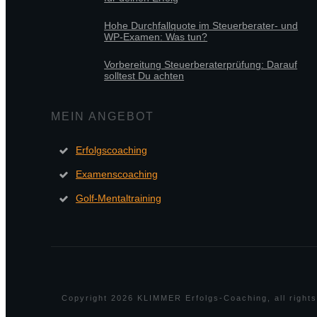
Hohe Durchfallquote im Steuerberater- und
WP-Examen: Was tun?
Vorbereitung Steuerberaterprüfung: Darauf
solltest Du achten
MEIN ANGEBOT
Erfolgscoaching
Examenscoaching
Golf-Mentaltraining
Copyright
2026
KLIMMER Erfolgs-Coaching
, all righ