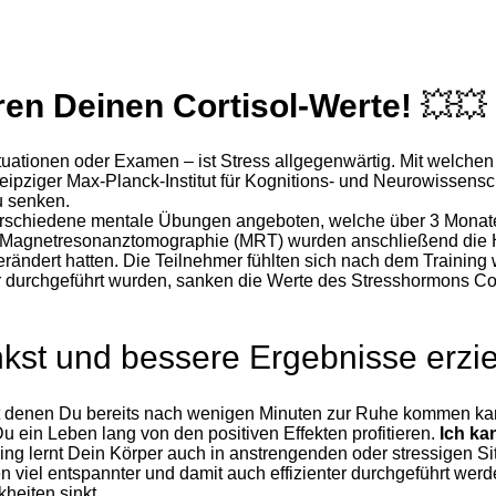
en Deinen Cortisol-Werte!
💥
💥
uationen oder Examen – ist Stress allgegenwärtig. Mit welchen 
pziger Max-Planck-Institut für Kognitions- und Neurowissensch
u senken.
rschiedene mentale Übungen angeboten, welche über 3 Monate h
Magnetresonanztomographie (MRT) wurden anschließend die Hir
erändert hatten. Die Teilnehmer fühlten sich nach dem Training
urchgeführt wurden, sanken die Werte des Stresshormons Corti
kst und bessere Ergebnisse erzie
mit denen Du bereits nach wenigen Minuten zur Ruhe kommen ka
u ein Leben lang von den positiven Effekten profitieren.
Ich ka
ing lernt Dein Körper auch in anstrengenden oder stressigen S
 viel entspannter und damit auch effizienter durchgeführt we
kheiten sinkt.