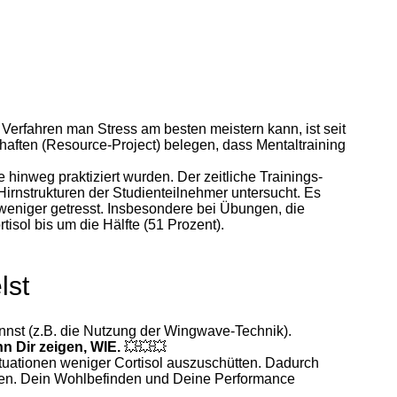
Verfahren man Stress am besten meistern kann, ist seit
aften (Resource-Project) belegen, dass Mentaltraining
inweg praktiziert wurden. Der zeitliche Trainings-
nstrukturen der Studienteilnehmer untersucht. Es
 weniger getresst. Insbesondere bei Übungen, die
sol bis um die Hälfte (51 Prozent).
lst
nnst (z.B. die Nutzung der Wingwave-Technik).
nn Dir zeigen, WIE.
💥
💥
💥
ituationen weniger Cortisol auszuschütten. Dadurch
rden. Dein Wohlbefinden und Deine Performance