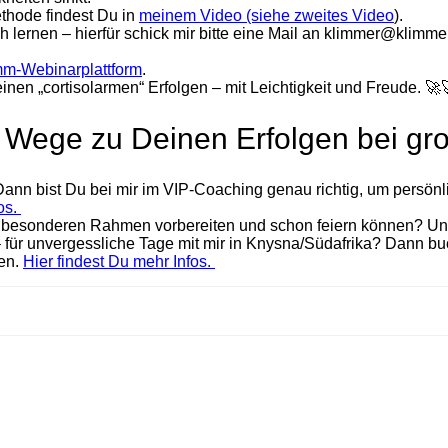
thode findest Du in
meinem Video (siehe zweites Video
).
ch lernen – hierfür schick mir bitte eine Mail an klimmer@klimm
mm-Webinarplattform
.
nen „cortisolarmen“ Erfolgen – mit Leichtigkeit und Freude.
🚀
le Wege zu Deinen Erfolgen bei g
ann bist Du bei mir im VIP-Coaching genau richtig, um persönl
os.
esonderen Rahmen vorbereiten und schon feiern können? Und Du 
– für unvergessliche Tage mit mir in Knysna/Südafrika? Dann bu
en.
Hier findest Du mehr Infos.