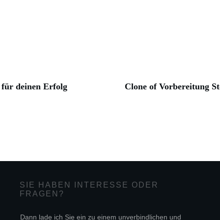
für deinen Erfolg
Clone of Vorbereitung St
SIE HABEN INTERESSE ODER
FRAGEN?
Dann lade ich Sie ein zu einem unverbindlichen und