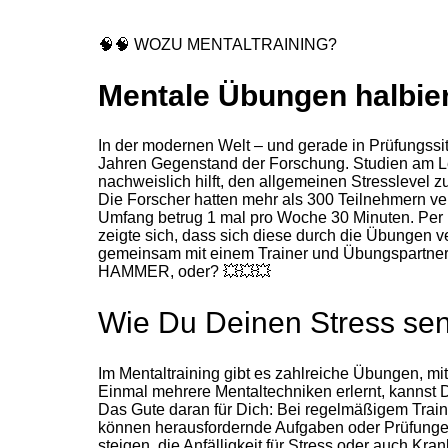
🧠
🧠
WOZU MENTALTRAINING?
Mentale Übungen halbier
In der modernen Welt – und gerade in Prüfungssit
Jahren Gegenstand der Forschung. Studien am Lei
nachweislich hilft, den allgemeinen Stresslevel z
Die Forscher hatten mehr
als 300 Teilnehmern ve
Umfang betrug 1 mal pro Woche 30 Minuten. Per 
zeigte sich, dass sich diese durch die Übungen v
gemeinsam mit einem Trainer und Übungspartner d
HAMMER, oder?
💥
💥
💥
Wie Du Deinen Stress sen
Im Mentaltraining gibt es zahlreiche Übungen, 
Einmal mehrere Mentaltechniken erlernt, kannst D
Das Gute daran für Dich: Bei regelmäßigem Train
können herausfordernde Aufgaben oder Prüfungen
steigen, die Anfälligkeit für Stress oder auch Kran