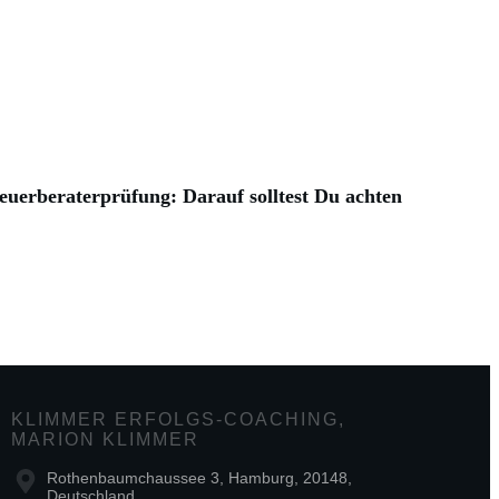
euerberaterprüfung: Darauf solltest Du achten
KLIMMER ERFOLGS-COACHING,
MARION KLIMMER
Rothenbaumchaussee 3, Hamburg, 20148,
Deutschland