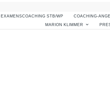
EXAMENSCOACHING STB/WP
COACHING-ANG
MARION KLIMMER
PRE
Wie der Golfer, so der Manage