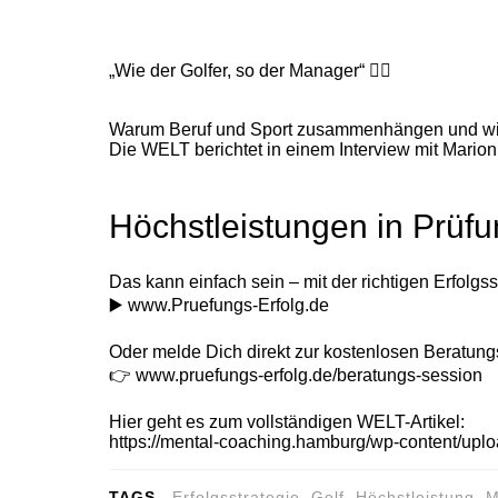
„Wie der Golfer, so der Manager“
🏌️‍♀️
Warum Beruf und Sport zusammenhängen und wie s
Die WELT berichtet in einem Interview mit Mario
Höchstleistungen in Prüfu
Das kann einfach
sein – mit der richtigen Erfolgss
▶️
www.Pruefungs-Erfolg.de
Oder melde Dich direkt zur kostenlosen Beratung
👉
www.pruefungs-erfolg.de/beratungs-session
Hier geht es zum vollständigen WELT-Artikel:
https://mental-coaching.hamburg/wp-content/up
TAGS
Erfolgsstrategie, Golf, Höchstleistung,