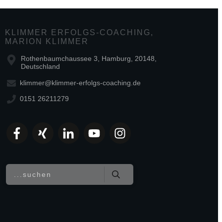
KLIMMER ERFOLGS-COACHING,
MARION KLIMMER
Rothenbaumchaussee 3, Hamburg, 20148,
Deutschland
klimmer@klimmer-erfolgs-coaching.de
0151 26211279