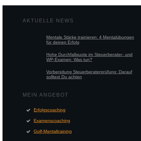
AKTUELLE NEWS
Mentale Stärke trainieren: 4 Mentalübungen
für deinen Erfolg
Hohe Durchfallquote im Steuerberater- und
WP-Examen: Was tun?
Vorbereitung Steuerberaterprüfung: Darauf
solltest Du achten
MEIN ANGEBOT
Erfolgscoaching
Examenscoaching
Golf-Mentaltraining