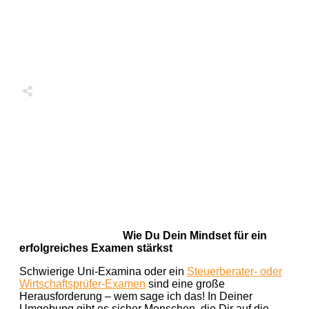
Share
0
Tweet
0
Share
0
Wie Du Dein Mindset für ein
erfolgreiches Examen stärkst
Schwierige Uni-Examina oder ein
Steuerberater- oder
Wirtschaftsprüfer-Examen
sind eine große
Herausforderung – wem sage ich das! In Deiner
Umgebung gibt es sicher Menschen, die Dir auf die