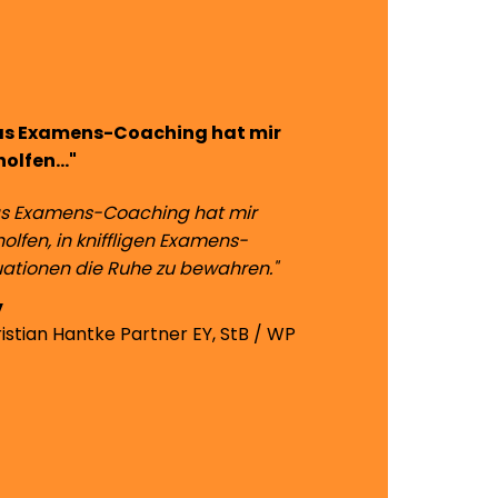
as Examens-Coaching hat mir
olfen..."
s Examens-Coaching hat mir
olfen, in kniffligen Examens-
uationen die Ruhe zu bewahren."
istian Hantke
Partner EY, StB / WP