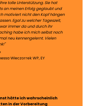
 ihre tolle Unterstützung. Sie hat
ts an meinen Erfolg geglaubt und
h motiviert nicht den Kopf hängen
lassen. Egal zu welcher Tageszeit,
 war immer da und durch ihr
ching habe ich mich selbst noch
mal neu kennengelernt. Vielen
k!"
nessa Wieczorrek
WP, EY
nst hätte ich wahrscheinlich
ten in der Vorbereitung