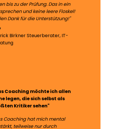
en bis zu der Prüfung. Das in ein
sprechen und keine leere Floskel!
len Dank für die Unterstützung!"
rick Birkner
Steuerberater, IT-
ratung
as Coaching möchte ich allen
e legen, die sich selbst als
ßten Kritiker sehen"
s Coaching hat mich mental
tärkt, teilweise nur durch