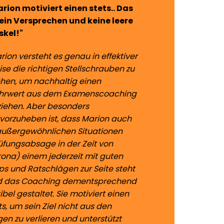
rion motiviert einen stets.. Das
 ein Versprechen und keine leere
skel!"
rion versteht es genau in effektiver
se die richtigen Stellschrauben zu
hen, um nachhaltig einen
hrwert aus dem Examenscoaching
ziehen. Aber besonders
vorzuheben ist, dass Marion auch
außergewöhnlichen Situationen
üfungsabsage in der Zeit von
ona) einem jederzeit mit guten
ps und Ratschlägen zur Seite steht
d das Coaching dementsprechend
xibel gestaltet. Sie motiviert einen
ts, um sein Ziel nicht aus den
en zu verlieren und unterstützt