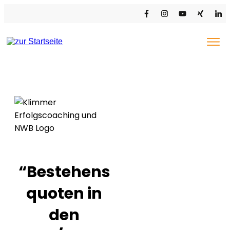
EXAMENSCOACHING STB/WP
COACHING-ANGEBOTE
KUNDENSTIMMEN
MARION KLIMMER
PRESSE & NEWS
“Bestehens
quoten in
den