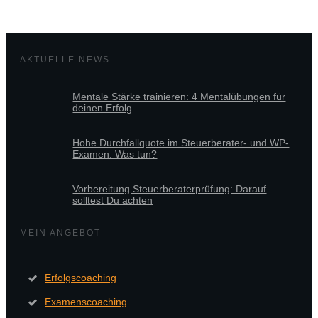
AKTUELLE NEWS
Mentale Stärke trainieren: 4 Mentalübungen für
deinen Erfolg
Hohe Durchfallquote im Steuerberater- und WP-
Examen: Was tun?
Vorbereitung Steuerberaterprüfung: Darauf
solltest Du achten
MEIN ANGEBOT
Erfolgscoaching
Examenscoaching