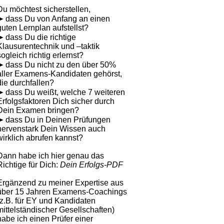
Du möchtest sicherstellen,
➤ dass Du von Anfang an einen
guten Lernplan aufstellst?
➤ dass Du die richtige
Klausurentechnik und –taktik
sogleich richtig erlernst?
➤ dass Du nicht zu den über 50%
aller Examens-Kandidaten gehörst,
die durchfallen?
➤ dass Du weißt, welche 7 weiteren
Erfolgsfaktoren Dich sicher durch
Dein Examen bringen?
➤ dass Du in Deinen Prüfungen
nervenstark Dein Wissen auch
wirklich abrufen kannst?
Dann habe ich hier genau das
Richtige für Dich:
Dein Erfolgs-PDF
Ergänzend zu meiner Expertise aus
über 15 Jahren Examens-Coachings
(z.B. für EY und Kandidaten
mittelständischer Gesellschaften)
habe ich einen Prüfer einer