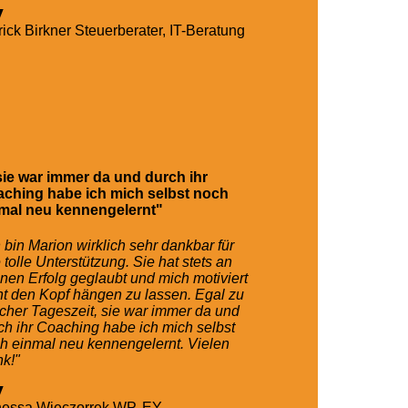
rick Birkner
Steuerberater, IT-Beratung
.sie war immer da und durch ihr
ching habe ich mich selbst noch
mal neu kennengelernt"
h bin Marion wirklich sehr dankbar für
e tolle Unterstützung. Sie hat stets an
nen Erfolg geglaubt und mich motiviert
ht den Kopf hängen zu lassen. Egal zu
cher Tageszeit, sie war immer da und
ch ihr Coaching habe ich mich selbst
h einmal neu kennengelernt. Vielen
k!"
essa Wieczorrek
WP, EY