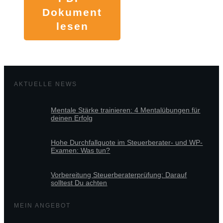
Dokument
lesen
AKTUELLE NEWS
Mentale Stärke trainieren: 4 Mentalübungen für
deinen Erfolg
Hohe Durchfallquote im Steuerberater- und WP-
Examen: Was tun?
Vorbereitung Steuerberaterprüfung: Darauf
solltest Du achten
MEIN ANGEBOT