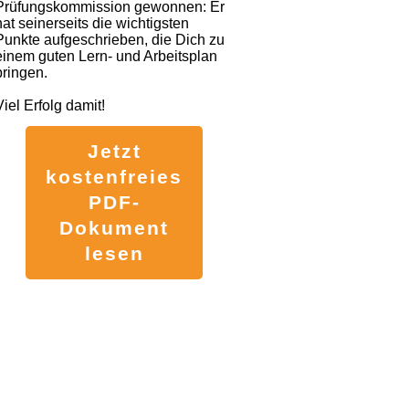
Prüfungskommission gewonnen: Er
hat seinerseits die wichtigsten
Punkte aufgeschrieben, die Dich zu
einem guten Lern- und Arbeitsplan
bringen.
Viel Erfolg damit!
Jetzt
kostenfreies
PDF-
Dokument
lesen