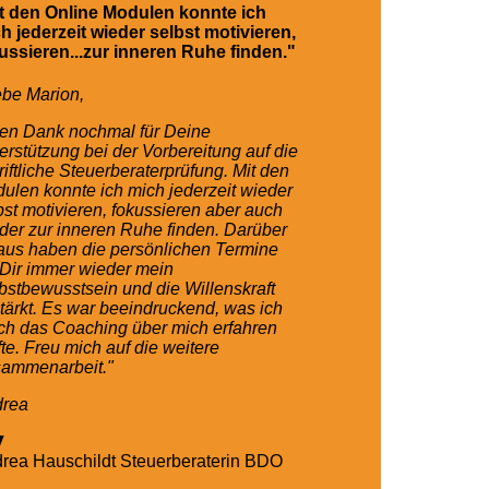
t den Online Modulen konnte ich
h jederzeit wieder selbst motivieren,
ussieren...zur inneren Ruhe finden."
ebe Marion,
len Dank nochmal für Deine
erstützung bei der Vorbereitung auf die
riftliche Steuerberaterprüfung. Mit den
ulen konnte ich mich jederzeit wieder
bst motivieren, fokussieren aber auch
der zur inneren Ruhe finden. Darüber
aus haben die persönlichen Termine
 Dir immer wieder mein
bstbewusstsein und die Willenskraft
tärkt. Es war beeindruckend, was ich
ch das Coaching über mich erfahren
fte. Freu mich auf die weitere
ammenarbeit."
rea
rea Hauschildt
Steuerberaterin BDO