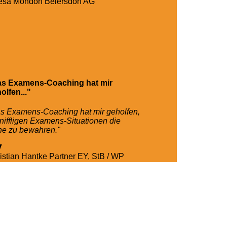
esa Mondorf
Beiersdorf AG
s Examens-Coaching hat mir
olfen..."
s Examens-Coaching hat mir geholfen,
kniffligen Examens-Situationen die
e zu bewahren."
istian Hantke
Partner EY, StB / WP