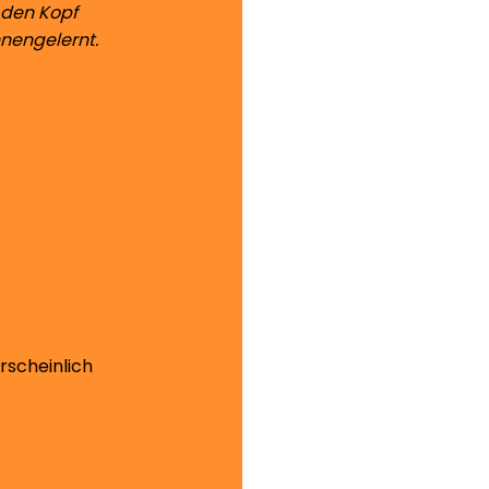
t den Kopf
nnengelernt.
rscheinlich