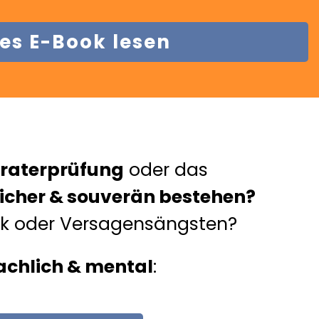
ies E-Book lesen
raterprüfung
oder das
icher & souverän bestehen?
ck oder Versagensängsten?
achlich & mental
: