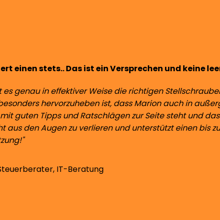
rt einen stets.. Das ist ein Versprechen und keine lee
t es genau in effektiver Weise die richtigen Stellschr
 besonders hervorzuheben ist, dass Marion auch in auße
 mit guten Tipps und Ratschlägen zur Seite steht und das
ht aus den Augen zu verlieren und unterstützt einen bis z
tzung!"
Steuerberater, IT-Beratung