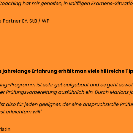
aching hat mir geholfen, in kniffligen Examens-Situati
ke
Partner EY, StB / WP
 jahrelange Erfahrung erhält man viele hilfreiche Tip
ng-Programm ist sehr gut aufgebaut und es geht sowohl
er Prüfungsvorbereitung ausführlich ein. Durch Marions ja
t also für jeden geeignet, der eine anspruchsvolle Prüfun
t erleichtern will"
ristin