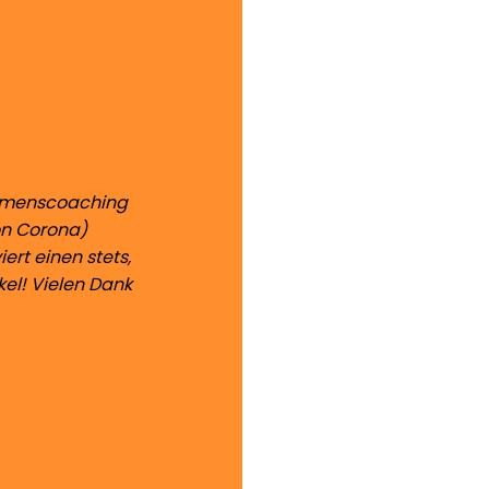
Examenscoaching
on Corona)
ert einen stets,
kel! Vielen Dank