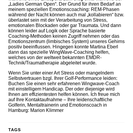
„Ladies German Open“. Der Grund für ihren Bedarf an
meinem speziellen Emotionscoaching: REM-Phasen
während der Nacht können auch mal „kollabieren“ bzw.
überlastet sein mit der Verarbeitung von Stress,
emotionalen Blockaden oder gar Traumata. Und dann
können leider auf Logik oder Sprache basierte
Coaching-Methoden keinen Zugriff nehmen oder das
Emotionszentrum (limbisches System) unseres Gehirns
positiv beeinflussen. Hingegen konnte Martina Eberl
dann das spezielle WingWave-Coaching helfen,
welches von der weltweit bekannten EMDR-
Technik/Traumatherapie abgeleitet wurde.
Wenn Sie unter einer Art Stress oder mangelndem
Selbstvertrauen bzgl. Ihrer Golf-Performance leiden:
Buchen Sie einen sehr erfahrenen Wingwave-Coach
mit einstelligem Handicap. Der oder diejenige wird
Ihnen am effizientesten helfen können. Ich freue mich
auf Ihre Kontaktaufnahme – Ihre leidenschaftliche
Golferin, Mentaltrainerin und Emotionscoach in
Hamburg: Marion Klimmer
TAGS