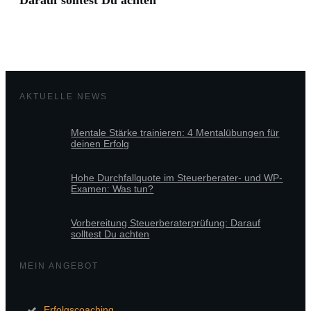
Darauf solltest Du achten
AKTUELLE NEWS
Mentale Stärke trainieren: 4 Mentalübungen für
deinen Erfolg
Hohe Durchfallquote im Steuerberater- und WP-
Examen: Was tun?
Vorbereitung Steuerberaterprüfung: Darauf
solltest Du achten
MEIN ANGEBOT
Erfolgscoaching