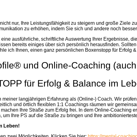
icht nur, Ihre Leistungsfähigkeit zu steigern und große Ziele zu
ikation zu erhöhen, indem Sie sich und andere noch besser v
 eine ausführliche, schriftliche Auswertung Ihrer Ergebnisse, die
ssen bereits einiges über sich persönlich herausfinden. Sollten 
hle ich Ihnen, einen ganz persönlichen Boxenstopp für Erfolg 
file® und Online-Coaching (auch “
OPP für Erfolg & Balance im Leb
on meiner langjährigen Erfahrung als (Online-) Coach. Wir prüf
es zeitlich und örtlich flexiblen 1:1 Coachings räumen wir geme
en Ihre Straße zum Erfolg frei. In dem Online-Coaching erarb
 um Ihre PS auf die Straße zu bringen und Ihre ambitionierteste
em Leben!
en zwei Möglichkeiten. Klicken Sie hier:
https://mental-coachi