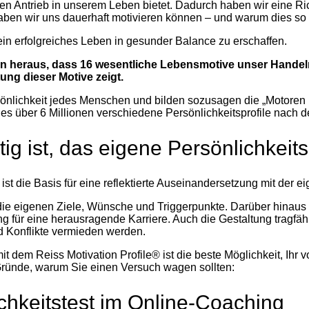
en Antrieb in unserem Leben bietet. Dadurch haben wir eine Ri
ben wir uns dauerhaft motivieren können – und warum dies so i
in erfolgreiches Leben in gesunder Balance zu erschaffen.
dien heraus, dass 16 wesentliche Lebensmotive unser Hand
tung dieser Motive zeigt.
sönlichkeit jedes Menschen und bilden sozusagen die „Motoren
 es über 6 Millionen verschiedene Persönlichkeitsprofile nach de
g ist, das eigene Persönlichkeits
 ist die Basis für eine reflektierte Auseinandersetzung mit der e
 die eigenen Ziele, Wünsche und Triggerpunkte. Darüber hinaus i
 für eine herausragende Karriere. Auch die Gestaltung tragfäh
d Konflikte vermieden werden.
mit dem Reiss Motivation Profile® ist die beste Möglichkeit, Ihr 
 Gründe, warum Sie einen Versuch wagen sollten:
chkeitstest im Online-Coaching