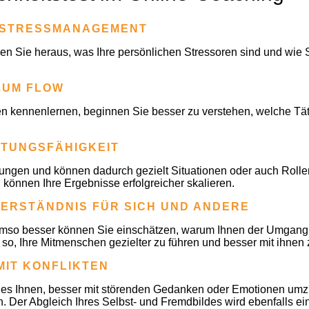
S STRESSMANAGEMENT
en Sie heraus, was Ihre persönlichen Stressoren sind und wie S
ZUM FLOW
en kennenlernen, beginnen Sie besser zu verstehen, welche Täti
STUNGSFÄHIGKEIT
ngen und können dadurch gezielt Situationen oder auch Rollen
 können Ihre Ergebnisse erfolgreicher skalieren.
 VERSTÄNDNIS FÜR SICH UND ANDERE
 umso besser können Sie einschätzen, warum Ihnen der Umgang 
en so, Ihre Mitmenschen gezielter zu führen und besser mit ihne
MIT KONFLIKTEN
cht es Ihnen, besser mit störenden Gedanken oder Emotionen um
 Der Abgleich Ihres Selbst- und Fremdbildes wird ebenfalls ei