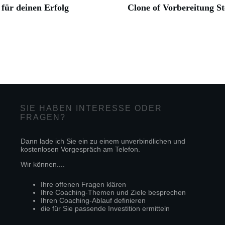
für deinen Erfolg
Clone of Vorbereitung St
SIE HABEN INTERESSE ODER
FRAGEN?
Dann lade ich Sie ein zu einem unverbindlichen und
kostenlosen Vorgespräch am Telefon.
Wir können....
Ihre offenen Fragen klären
Ihre Coaching-Themen und Ziele besprechen
Ihren Coaching-Ablauf definieren
die für Sie passende Investition ermitteln