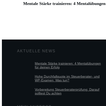
Mentale Stärke trainieren: 4 Mentalübungen 
AKTUELLE NEWS
Mentale Stärke trainieren: 4 Mentalübungen
für deinen Erfolg
Hohe Durchfallquote im Steuerberater- und
WP-Examen: Was tun?
Vorbereitung Steuerberaterprüfung: Darauf
solltest Du achten