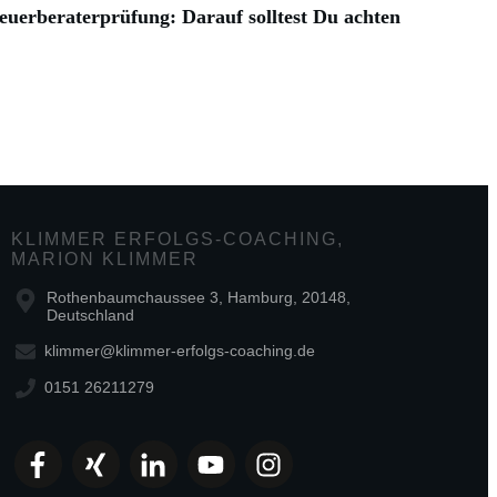
euerberaterprüfung: Darauf solltest Du achten
KLIMMER ERFOLGS-COACHING,
MARION KLIMMER
Rothenbaumchaussee 3, Hamburg, 20148,
Deutschland
klimmer@klimmer-erfolgs-coaching.de
0151 26211279