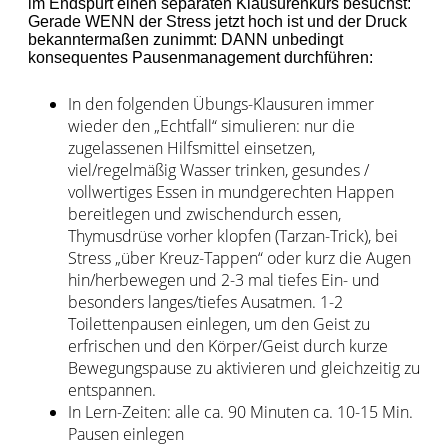
im Endspurt einen separaten Klausurenkurs besuchst:
Gerade WENN der Stress jetzt hoch ist und der Druck
bekanntermaßen zunimmt: DANN unbedingt
konsequentes Pausenmanagement durchführen:
In den folgenden Übungs-Klausuren immer
wieder den „Echtfall“ simulieren: nur die
zugelassenen Hilfsmittel einsetzen,
viel/regelmäßig Wasser trinken, gesundes /
vollwertiges Essen in mundgerechten Happen
bereitlegen und zwischendurch essen,
Thymusdrüse vorher klopfen (Tarzan-Trick), bei
Stress „über Kreuz-Tappen“ oder kurz die Augen
hin/herbewegen und 2-3 mal tiefes Ein- und
besonders langes/tiefes Ausatmen. 1-2
Toilettenpausen einlegen, um den Geist zu
erfrischen und den Körper/Geist durch kurze
Bewegungspause zu aktivieren und gleichzeitig zu
entspannen.
In Lern-Zeiten: alle ca. 90 Minuten ca. 10-15 Min.
Pausen einlegen