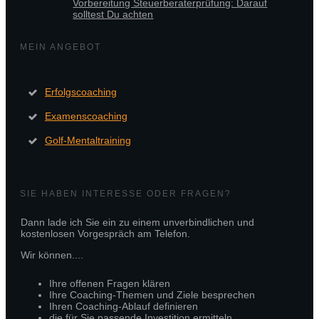
Vorbereitung Steuerberaterprüfung: Darauf
solltest Du achten
MEIN ANGEBOT
Erfolgscoaching
Examenscoaching
Golf-Mentaltraining
SIE HABEN INTERESSE ODER FRAGEN?
Dann lade ich Sie ein zu einem unverbindlichen und
kostenlosen Vorgespräch am Telefon.
Wir können....
Ihre offenen Fragen klären
Ihre Coaching-Themen und Ziele besprechen
Ihren Coaching-Ablauf definieren
die für Sie passende Investition ermitteln